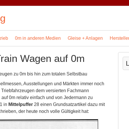
og
rieb
0m in anderen Medien
Gleise + Anlagen
Herstelle
rain Wagen auf 0m
L
ugen zu 0m bis hin zum totalen Selbstbau
dellmessen, Ausstellungen und Märkten immer noch
n Triebfahrzeugen dem versierten Fachmann
 auf 0m relativ einfach und von Jedermann zu
1 in
Mittelpuffer
28 einen Grundsatzartikel dazu mit
chrieben, der heute noch volle Gültigkeit hat: