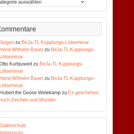
ws-
hiv
Kommentare
Jürgen
zu
BeJa-TL Kupplungs-Lötseminar
Horst Wilhelm Bauer
zu
BeJa-TL Kupplungs-
Lötseminar
Otto Kurbjuweit
zu
BeJa-TL Kupplungs-
Lötseminar
Horst Wilhelm Bauer
zu
BeJa-TL Kupplungs-
Lötseminar
Hubert the Goose Wetekamp
zu
Es geschehen
noch Zeichen und Wunder
Datenschutz
Impressum