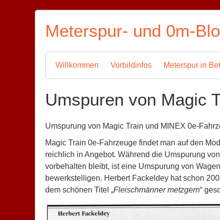
Skip
to
Meterspur- und 0m-Bl
content
Willkommen
Vorbildinfos
Meterspur in Bet
Umspuren von Magic T
Umspurung von Magic Train und MINEX 0e-Fahrze
Magic Train 0e-Fahrzeuge findet man auf den Mo
reichlich in Angebot. Während die Umspurung vo
vorbehalten bleibt, ist eine Umspurung von Wagen
bewerkstelligen. Herbert Fackeldey hat schon 200
dem schönen Titel „
Fleischmänner metzgern
“ ges