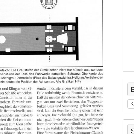
B
Be
na
Ka
S