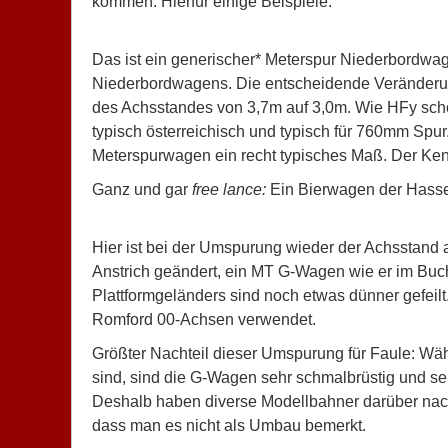
kommen. Hierfür einige Beispiele:
Das ist ein generischer* Meterspur Niederbordw
Niederbordwagens. Die entscheidende Veränderun
des Achsstandes von 3,7m auf 3,0m. Wie HFy schon
typisch österreichisch und typisch für 760mm Spur
Meterspurwagen ein recht typisches Maß. Der Kenn
Ganz und gar
free lance:
Ein Bierwagen der Hasse
Hier ist bei der Umspurung wieder der Achsstand a
Anstrich geändert, ein MT G-Wagen wie er im Buc
Plattformgeländers sind noch etwas dünner gefe
Romford 00-Achsen verwendet.
Größter Nachteil dieser Umspurung für Faule: Wä
sind, sind die G-Wagen sehr schmalbrüstig und s
Deshalb haben diverse Modellbahner darüber nac
dass man es nicht als Umbau bemerkt.