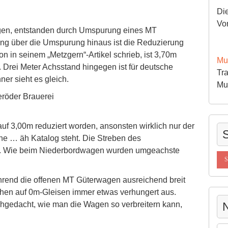
Die
Vo
agen, entstanden durch Umspurung eines MT
g über die Umspurung hinaus ist die Reduzierung
 in seinem „Metzgern“-Artikel schrieb, ist 3,70m
Mu
. Drei Meter Achsstand hingegen ist für deutsche
Tra
er sieht es gleich.
Mu
röder Brauerei
uf 3,00m reduziert worden, ansonsten wirklich nur der
S
he … äh Katalog steht. Die Streben des
ilt. Wie beim Niederbordwagen wurden umgeachste
hrend die offenen MT Güterwagen ausreichend breit
ehen auf 0m-Gleisen immer etwas verhungert aus.
hgedacht, wie man die Wagen so verbreitern kann,