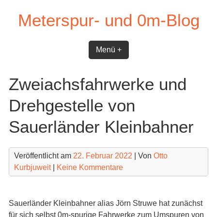
Skip
Meterspur- und 0m-Blog
to
content
Menü +
Zweiachsfahrwerke und
Drehgestelle von
Sauerländer Kleinbahner
Veröffentlicht am
22. Februar 2022
| Von
Otto
Kurbjuweit
|
Keine Kommentare
Sauerländer Kleinbahner alias Jörn Struwe hat zunächst
für sich selbst 0m-spurige Fahrwerke zum Umspuren von