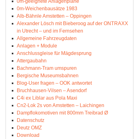
0m-geeignete Anlagenpläne
0m-Weichenbausätze 1983
Alb-Bähnle Amstetten – Oppingen
Alexander Lösch mit Bieberoog auf der ONTRAXX
in Utrecht – und im Fernsehen
Allgemeine Fahrzeugdaten
Anlagen + Module
Anschlussgleise für Mägdesprung
Attergaubahn
Bachmann-Tram umspuren
Bergische Museumsbahnen
Blog-User fragen – OOK antwortet
Bruchhausen-Vilsen – Asendorf
C4i ex Liblar aus Pola Maxi
Cn2-Lok 2s von Amstetten – Laichingen
Dampflokomotiven mit 800mm Treibrad Ø
Datenschutz
Deutz OMZ
Download