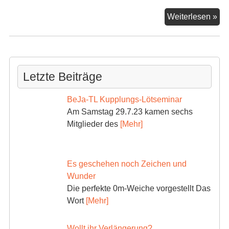
Sa
Weiterlesen »
der
N
Letzte Beiträge
BeJa-TL Kupplungs-Lötseminar
Am Samstag 29.7.23 kamen sechs
Mitglieder des
[Mehr]
Es geschehen noch Zeichen und
Wunder
Die perfekte 0m-Weiche vorgestellt Das
Wort
[Mehr]
Wollt ihr Verlängerung?