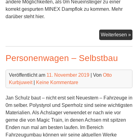
andere Möglichkeiten, als 0m Neueinsteiger zu einer
korrekt gespurten MINEX Dampflok zu kommen. Mehr
darüber steht hier.
Ei
Weiterlesen »
MI
für
Personenwagen – Selbstbau
0m
Veröffentlicht am
11. November 2019
| Von
Otto
Kurbjuweit
|
Keine Kommentare
Jan Schulz baut – nicht erst seit Neuestem – Fahrzeuge in
0m selber. Polystyrol und Sperrholz sind seine wichtigsten
Materialien. Als Achslager verwendet er nach wie vor
gerne die von Magic Train, in denen Achsen mit spitzen
Enden nun mal am besten laufen. Im Bereich
Fahrzeugumbau können wir seine aktuellen Werke