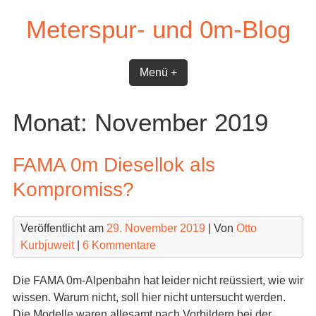
Skip
Meterspur- und 0m-Blog
to
content
Menü +
Monat:
November 2019
FAMA 0m Diesellok als
Kompromiss?
Veröffentlicht am
29. November 2019
| Von
Otto
Kurbjuweit
|
6 Kommentare
Die FAMA 0m-Alpenbahn hat leider nicht reüssiert, wie wir
wissen. Warum nicht, soll hier nicht untersucht werden.
Die Modelle waren allesamt nach Vorbildern bei der