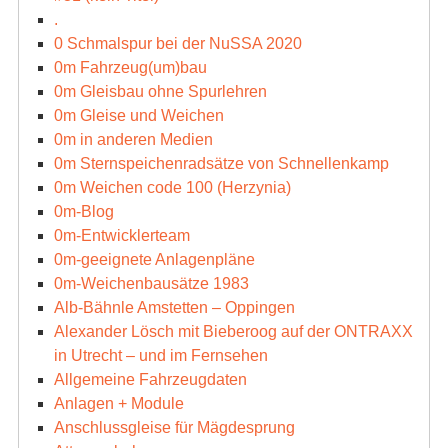
.
0 Schmalspur bei der NuSSA 2020
0m Fahrzeug(um)bau
0m Gleisbau ohne Spurlehren
0m Gleise und Weichen
0m in anderen Medien
0m Sternspeichenradsätze von Schnellenkamp
0m Weichen code 100 (Herzynia)
0m-Blog
0m-Entwicklerteam
0m-geeignete Anlagenpläne
0m-Weichenbausätze 1983
Alb-Bähnle Amstetten – Oppingen
Alexander Lösch mit Bieberoog auf der ONTRAXX
in Utrecht – und im Fernsehen
Allgemeine Fahrzeugdaten
Anlagen + Module
Anschlussgleise für Mägdesprung