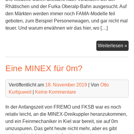
Rhätischen und der Furka Oberalp-Bahn ausgesucht. Auf
den Märkten werden immer noch FAMA-Modelle feil
geboten, zum Beispiel Personenwagen, und gar nicht mal
teuer. Und warum erwähnen wir das hier, wo […]
FA
Weiterlesen »
0m
Die
Eine MINEX für 0m?
als
Ko
Veröffentlicht am
18. November 2019
| Von
Otto
Kurbjuweit
|
Keine Kommentare
In der Anfangszeit von FREMO und FKSB war es noch
relativ leicht, an die MINEX-Dreikuppler heranzukommen,
und ein Feinmechaniker in Kiel war bereit, sie auf 0m
umzuspuren. Das geht heute nicht mehr, aber es gibt