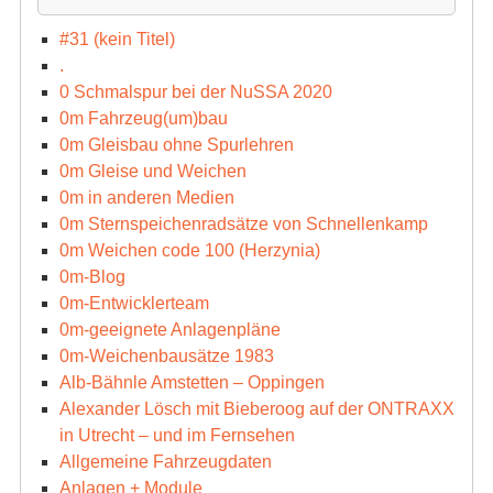
#31 (kein Titel)
.
0 Schmalspur bei der NuSSA 2020
0m Fahrzeug(um)bau
0m Gleisbau ohne Spurlehren
0m Gleise und Weichen
0m in anderen Medien
0m Sternspeichenradsätze von Schnellenkamp
0m Weichen code 100 (Herzynia)
0m-Blog
0m-Entwicklerteam
0m-geeignete Anlagenpläne
0m-Weichenbausätze 1983
Alb-Bähnle Amstetten – Oppingen
Alexander Lösch mit Bieberoog auf der ONTRAXX
in Utrecht – und im Fernsehen
Allgemeine Fahrzeugdaten
Anlagen + Module