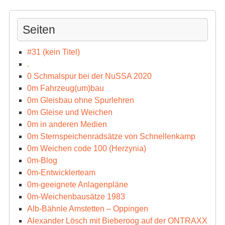
Seiten
#31 (kein Titel)
.
0 Schmalspur bei der NuSSA 2020
0m Fahrzeug(um)bau
0m Gleisbau ohne Spurlehren
0m Gleise und Weichen
0m in anderen Medien
0m Sternspeichenradsätze von Schnellenkamp
0m Weichen code 100 (Herzynia)
0m-Blog
0m-Entwicklerteam
0m-geeignete Anlagenpläne
0m-Weichenbausätze 1983
Alb-Bähnle Amstetten – Oppingen
Alexander Lösch mit Bieberoog auf der ONTRAXX