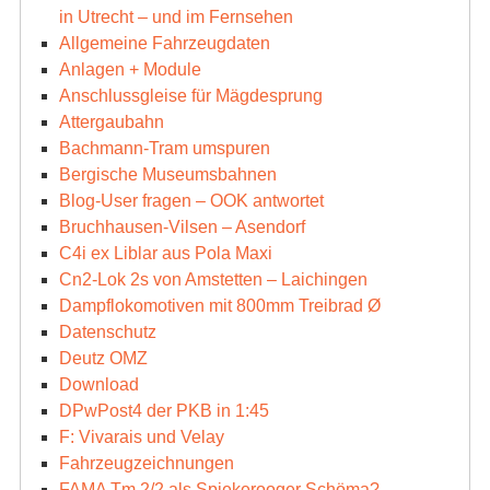
in Utrecht – und im Fernsehen
Allgemeine Fahrzeugdaten
Anlagen + Module
Anschlussgleise für Mägdesprung
Attergaubahn
Bachmann-Tram umspuren
Bergische Museumsbahnen
Blog-User fragen – OOK antwortet
Bruchhausen-Vilsen – Asendorf
C4i ex Liblar aus Pola Maxi
Cn2-Lok 2s von Amstetten – Laichingen
Dampflokomotiven mit 800mm Treibrad Ø
Datenschutz
Deutz OMZ
Download
DPwPost4 der PKB in 1:45
F: Vivarais und Velay
Fahrzeugzeichnungen
FAMA Tm 2/2 als Spiekerooger Schöma?