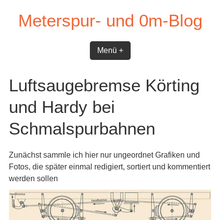
Skip
Meterspur- und 0m-Blog
to
content
Menü +
Luftsaugebremse Körting
und Hardy bei
Schmalspurbahnen
Zunächst sammle ich hier nur ungeordnet Grafiken und
Fotos, die später einmal redigiert, sortiert und kommentiert
werden sollen