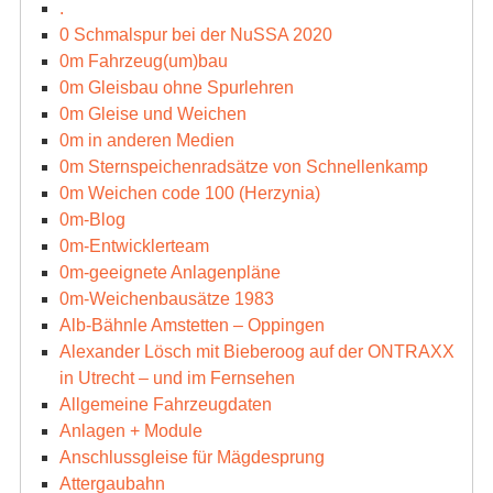
.
0 Schmalspur bei der NuSSA 2020
0m Fahrzeug(um)bau
0m Gleisbau ohne Spurlehren
0m Gleise und Weichen
0m in anderen Medien
0m Sternspeichenradsätze von Schnellenkamp
0m Weichen code 100 (Herzynia)
0m-Blog
0m-Entwicklerteam
0m-geeignete Anlagenpläne
0m-Weichenbausätze 1983
Alb-Bähnle Amstetten – Oppingen
Alexander Lösch mit Bieberoog auf der ONTRAXX
in Utrecht – und im Fernsehen
Allgemeine Fahrzeugdaten
Anlagen + Module
Anschlussgleise für Mägdesprung
Attergaubahn