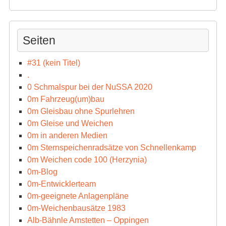
Seiten
#31 (kein Titel)
.
0 Schmalspur bei der NuSSA 2020
0m Fahrzeug(um)bau
0m Gleisbau ohne Spurlehren
0m Gleise und Weichen
0m in anderen Medien
0m Sternspeichenradsätze von Schnellenkamp
0m Weichen code 100 (Herzynia)
0m-Blog
0m-Entwicklerteam
0m-geeignete Anlagenpläne
0m-Weichenbausätze 1983
Alb-Bähnle Amstetten – Oppingen