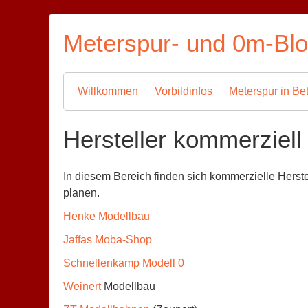
Skip
to
Meterspur- und 0m-Bl
content
Willkommen
Vorbildinfos
Meterspur in Bet
Hersteller kommerziell
In diesem Bereich finden sich kommerzielle Herstel
planen.
Henke Modellbau
Jaffas Moba-Shop
Schnellenkamp Modell 0
Weinert
Modellbau