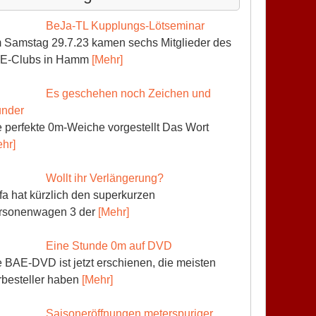
BeJa-TL Kupplungs-Lötseminar
 Samstag 29.7.23 kamen sechs Mitglieder des
E-Clubs in Hamm
[Mehr]
Es geschehen noch Zeichen und
nder
 perfekte 0m-Weiche vorgestellt Das Wort
hr]
Wollt ihr Verlängerung?
fa hat kürzlich den superkurzen
rsonenwagen 3 der
[Mehr]
Eine Stunde 0m auf DVD
 BAE-DVD ist jetzt erschienen, die meisten
rbesteller haben
[Mehr]
Saisoneröffnungen meterspuriger