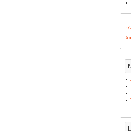
BA
0m
L