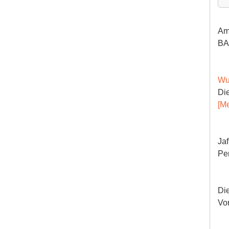
Am
BA
Wu
Die
[Me
Jaf
Pe
Die
Vo