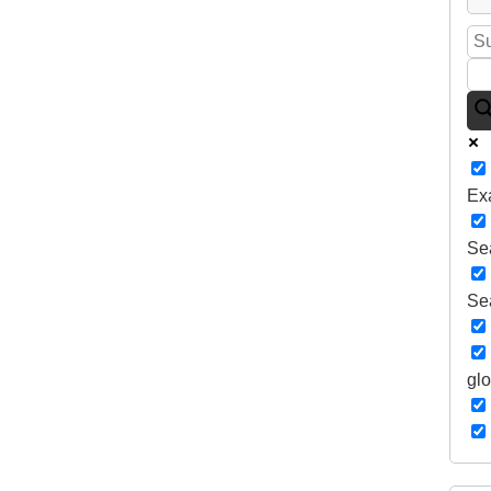
Ex
Sea
Sea
gl