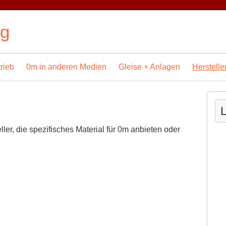
og
rieb
0m in anderen Medien
Gleise + Anlagen
Herstelle
L
ler, die spezifisches Material für 0m anbieten oder