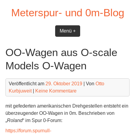
Skip
Meterspur- und 0m-Blog
to
content
Menü +
OO-Wagen aus O-scale
Models O-Wagen
Veröffentlicht am
29. Oktober 2019
| Von
Otto
Kurbjuweit
|
Keine Kommentare
mit gefederten amerikanischen Drehgestellen entsteht ein
überzeugender OO-Wagen in 0m. Beschrieben von
„
Roland
“ im Spur 0-Forum:
https://forum.spurnull-