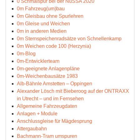
0 Schmalspur bei der NuSSA 2020
0m Fahrzeug(um)bau
0m Gleisbau ohne Spurlehren
0m Gleise und Weichen
0m in anderen Medien
0m Sternspeichenradsätze von Schnellenkamp
0m Weichen code 100 (Herzynia)
0m-Blog
0m-Entwicklerteam
0m-geeignete Anlagenpläne
0m-Weichenbausätze 1983
Alb-Bähnle Amstetten – Oppingen
Alexander Lösch mit Bieberoog auf der ONTRAXX
in Utrecht – und im Fernsehen
Allgemeine Fahrzeugdaten
Anlagen + Module
Anschlussgleise für Mägdesprung
Attergaubahn
Bachmann-Tram umspuren