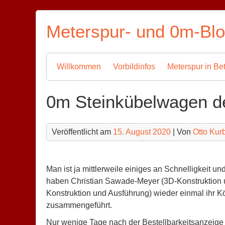
Skip
to
Meterspur- und 0m-Bl
content
Willkommen
Vorbildinfos
Meterspur in Bet
0m Steinkübelwagen 
Veröffentlicht am
15. August 2020
| Von
Otto Kur
Man ist ja mittlerweile einiges an Schnelligkeit u
haben Christian Sawade-Meyer (3D-Konstruktion 
Konstruktion und Ausführung) wieder einmal ihr
zusammengeführt.
Nur wenige Tage nach der Bestellbarkeitsanzeig