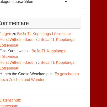
ws-
hiv
Kommentare
Jürgen
zu
BeJa-TL Kupplungs-Lötseminar
Horst Wilhelm Bauer
zu
BeJa-TL Kupplungs-
Lötseminar
Otto Kurbjuweit
zu
BeJa-TL Kupplungs-
Lötseminar
Horst Wilhelm Bauer
zu
BeJa-TL Kupplungs-
Lötseminar
Hubert the Goose Wetekamp
zu
Es geschehen
noch Zeichen und Wunder
Datenschutz
Impressum