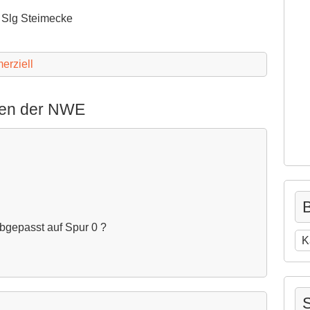
 Slg Steimecke
erziell
gen der NWE
B
abgepasst auf Spur 0 ?
Be
na
Ka
S