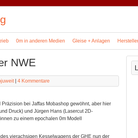
og
rieb
0m in anderen Medien
Gleise + Anlagen
Herstelle
der NWE
L
bjuweit
|
4 Kommentare
nd Präzision bei Jaffas Mobashop gewöhnt, aber hier
und Druck) und Jürgen Hans (Lasercut 2D-
 Können zu einem epochalen 0m Modell
e des vierachsigen Kesselwagens der GHE nun der