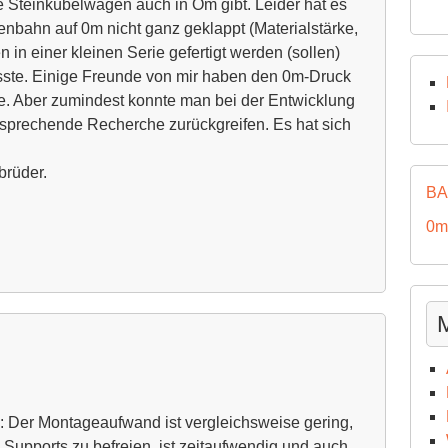
e Steinkübelwagen auch in Om gibt. Leider hat es
nbahn auf 0m nicht ganz geklappt (Materialstärke,
in einer kleinen Serie gefertigt werden (sollen)
sste. Einige Freunde von mir haben den 0m-Druck
se. Aber zumindest konnte man bei der Entwicklung
tsprechende Recherche zurückgreifen. Es hat sich
brüder.
BA
0m
: Der Montageaufwand ist vergleichsweise gering,
 Supports zu befreien, ist zeitaufwendig und auch