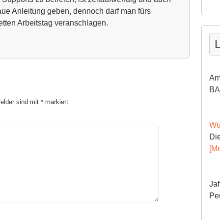
naue Anleitung geben, dennoch darf man fürs
tten Arbeitstag veranschlagen.
L
Am
BA
Felder sind mit
*
markiert
Wu
Die
[Me
Jaf
Pe