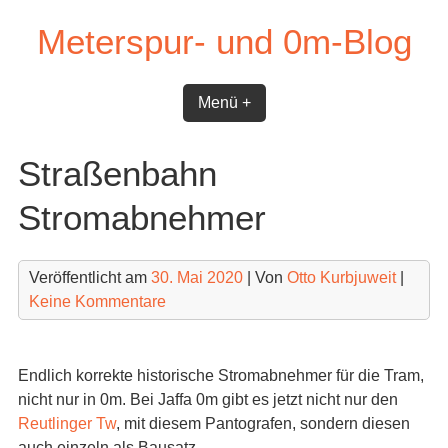
Skip
Meterspur- und 0m-Blog
to
content
Menü +
Straßenbahn
Stromabnehmer
Veröffentlicht am
30. Mai 2020
| Von
Otto Kurbjuweit
|
Keine Kommentare
Endlich korrekte historische Stromabnehmer für die Tram,
nicht nur in 0m. Bei Jaffa 0m gibt es jetzt nicht nur den
Reutlinger Tw
, mit diesem Pantografen, sondern diesen
auch einzeln als Bausatz.