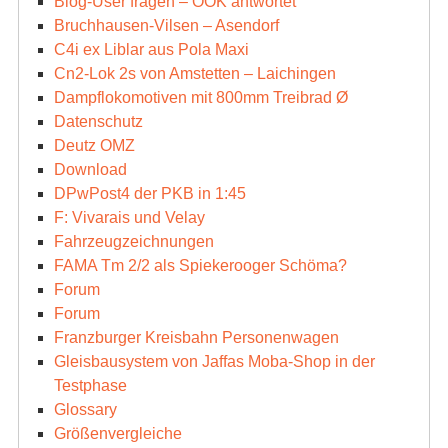
Blog-User fragen – OOK antwortet
Bruchhausen-Vilsen – Asendorf
C4i ex Liblar aus Pola Maxi
Cn2-Lok 2s von Amstetten – Laichingen
Dampflokomotiven mit 800mm Treibrad Ø
Datenschutz
Deutz OMZ
Download
DPwPost4 der PKB in 1:45
F: Vivarais und Velay
Fahrzeugzeichnungen
FAMA Tm 2/2 als Spiekerooger Schöma?
Forum
Forum
Franzburger Kreisbahn Personenwagen
Gleisbausystem von Jaffas Moba-Shop in der
Testphase
Glossary
Größenvergleiche