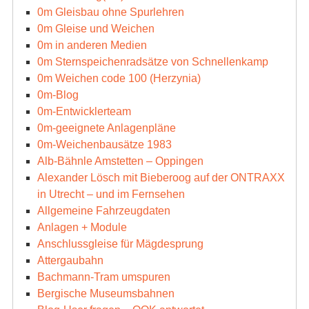
0m Gleisbau ohne Spurlehren
0m Gleise und Weichen
0m in anderen Medien
0m Sternspeichenradsätze von Schnellenkamp
0m Weichen code 100 (Herzynia)
0m-Blog
0m-Entwicklerteam
0m-geeignete Anlagenpläne
0m-Weichenbausätze 1983
Alb-Bähnle Amstetten – Oppingen
Alexander Lösch mit Bieberoog auf der ONTRAXX
in Utrecht – und im Fernsehen
Allgemeine Fahrzeugdaten
Anlagen + Module
Anschlussgleise für Mägdesprung
Attergaubahn
Bachmann-Tram umspuren
Bergische Museumsbahnen