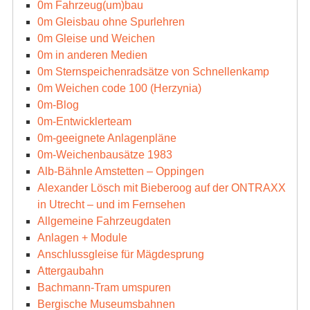
0m Fahrzeug(um)bau
0m Gleisbau ohne Spurlehren
0m Gleise und Weichen
0m in anderen Medien
0m Sternspeichenradsätze von Schnellenkamp
0m Weichen code 100 (Herzynia)
0m-Blog
0m-Entwicklerteam
0m-geeignete Anlagenpläne
0m-Weichenbausätze 1983
Alb-Bähnle Amstetten – Oppingen
Alexander Lösch mit Bieberoog auf der ONTRAXX
in Utrecht – und im Fernsehen
Allgemeine Fahrzeugdaten
Anlagen + Module
Anschlussgleise für Mägdesprung
Attergaubahn
Bachmann-Tram umspuren
Bergische Museumsbahnen