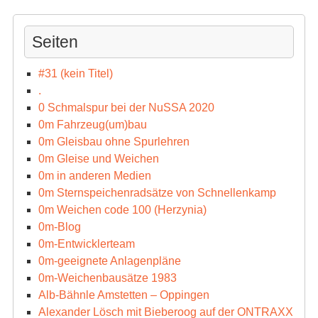
Seiten
#31 (kein Titel)
.
0 Schmalspur bei der NuSSA 2020
0m Fahrzeug(um)bau
0m Gleisbau ohne Spurlehren
0m Gleise und Weichen
0m in anderen Medien
0m Sternspeichenradsätze von Schnellenkamp
0m Weichen code 100 (Herzynia)
0m-Blog
0m-Entwicklerteam
0m-geeignete Anlagenpläne
0m-Weichenbausätze 1983
Alb-Bähnle Amstetten – Oppingen
Alexander Lösch mit Bieberoog auf der ONTRAXX