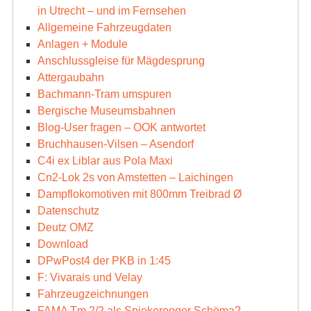
in Utrecht – und im Fernsehen
Allgemeine Fahrzeugdaten
Anlagen + Module
Anschlussgleise für Mägdesprung
Attergaubahn
Bachmann-Tram umspuren
Bergische Museumsbahnen
Blog-User fragen – OOK antwortet
Bruchhausen-Vilsen – Asendorf
C4i ex Liblar aus Pola Maxi
Cn2-Lok 2s von Amstetten – Laichingen
Dampflokomotiven mit 800mm Treibrad Ø
Datenschutz
Deutz OMZ
Download
DPwPost4 der PKB in 1:45
F: Vivarais und Velay
Fahrzeugzeichnungen
FAMA Tm 2/2 als Spiekerooger Schöma?