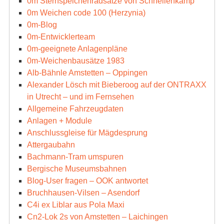
0m Sternspeichenradsätze von Schnellenkamp
0m Weichen code 100 (Herzynia)
0m-Blog
0m-Entwicklerteam
0m-geeignete Anlagenpläne
0m-Weichenbausätze 1983
Alb-Bähnle Amstetten – Oppingen
Alexander Lösch mit Bieberoog auf der ONTRAXX
in Utrecht – und im Fernsehen
Allgemeine Fahrzeugdaten
Anlagen + Module
Anschlussgleise für Mägdesprung
Attergaubahn
Bachmann-Tram umspuren
Bergische Museumsbahnen
Blog-User fragen – OOK antwortet
Bruchhausen-Vilsen – Asendorf
C4i ex Liblar aus Pola Maxi
Cn2-Lok 2s von Amstetten – Laichingen