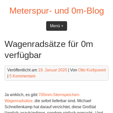
Skip
Meterspur- und 0m-Blog
to
content
Menü +
Wagenradsätze für 0m
verfügbar
Veröffentlicht am
19. Januar 2020
| Von
Otto Kurbjuweit
|
5 Kommentare
Ja wirklich, es gibt
700mm-Sternspeichen-
Wagenradsätze,
die sofort lieferbar sind. Michael
Schnellenkamp hat darauf verzichtet, diese Großtat
länglich anzukündigen, sondern einfach gemacht . Und