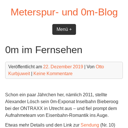
Skip
Meterspur- und 0m-Blog
to
content
Menü +
0m im Fernsehen
Veröffentlicht am
22. Dezember 2019
| Von
Otto
Kurbjuweit
|
Keine Kommentare
Schon ein paar Jährchen her, nämlich 2011, stellte
Alexander Lösch sein 0m-Exponat Inselbahn Bieberoog
bei der ONTRAXX in Utrecht aus – und fiel prompt dem
Aufnahmeteam von Eisenbahn-Romantik ins Auge.
Etwas mehr Details und den Link zur
Sendung
(Nr. 10)