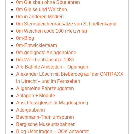
0m Gleisbau ohne Spurlehren
0m Gleise und Weichen
0m in anderen Medien
0m Sternspeichenradsätze von Schnellenkamp
0m Weichen code 100 (Herzynia)
0m-Blog
0m-Entwicklerteam
0m-geeignete Anlagenpläne
0m-Weichenbausätze 1983
Alb-Bähnle Amstetten – Oppingen
Alexander Lösch mit Bieberoog auf der ONTRAXX
in Utrecht – und im Fernsehen
Allgemeine Fahrzeugdaten
Anlagen + Module
Anschlussgleise für Mägdesprung
Attergaubahn
Bachmann-Tram umspuren
Bergische Museumsbahnen
Blog-User fragen – OOK antwortet