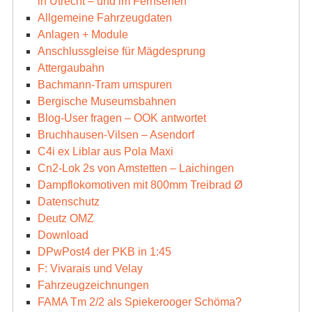
in Utrecht – und im Fernsehen
Allgemeine Fahrzeugdaten
Anlagen + Module
Anschlussgleise für Mägdesprung
Attergaubahn
Bachmann-Tram umspuren
Bergische Museumsbahnen
Blog-User fragen – OOK antwortet
Bruchhausen-Vilsen – Asendorf
C4i ex Liblar aus Pola Maxi
Cn2-Lok 2s von Amstetten – Laichingen
Dampflokomotiven mit 800mm Treibrad Ø
Datenschutz
Deutz OMZ
Download
DPwPost4 der PKB in 1:45
F: Vivarais und Velay
Fahrzeugzeichnungen
FAMA Tm 2/2 als Spiekerooger Schöma?