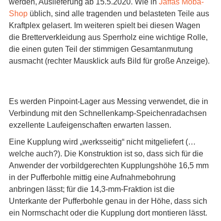
werden, Auslieferung ab 15.5.2020. Wie in
Jaffas Moba-
Shop
üblich, sind alle tragenden und belasteten Teile aus
Kraftplex gelasert. Im weiteren spielt bei diesen Wagen
die Bretterverkleidung aus Sperrholz eine wichtige Rolle,
die einen guten Teil der stimmigen Gesamtanmutung
ausmacht (rechter Mausklick aufs Bild für große Anzeige).
Es werden Pinpoint-Lager aus Messing verwendet, die in
Verbindung mit den Schnellenkamp-Speichenradachsen
exzellente Laufeigenschaften erwarten lassen.
Eine Kupplung wird „werksseitig“ nicht mitgeliefert (…
welche auch?). Die Konstruktion ist so, dass sich für die
Anwender der vorbildgerechten Kupplungshöhe 16,5 mm
in der Pufferbohle mittig eine Aufnahmebohrung
anbringen lässt; für die 14,3-mm-Fraktion ist die
Unterkante der Pufferbohle genau in der Höhe, dass sich
ein Normschacht oder die Kupplung dort montieren lässt.