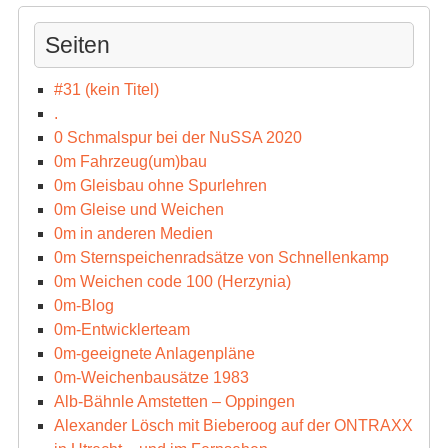
Seiten
#31 (kein Titel)
.
0 Schmalspur bei der NuSSA 2020
0m Fahrzeug(um)bau
0m Gleisbau ohne Spurlehren
0m Gleise und Weichen
0m in anderen Medien
0m Sternspeichenradsätze von Schnellenkamp
0m Weichen code 100 (Herzynia)
0m-Blog
0m-Entwicklerteam
0m-geeignete Anlagenpläne
0m-Weichenbausätze 1983
Alb-Bähnle Amstetten – Oppingen
Alexander Lösch mit Bieberoog auf der ONTRAXX