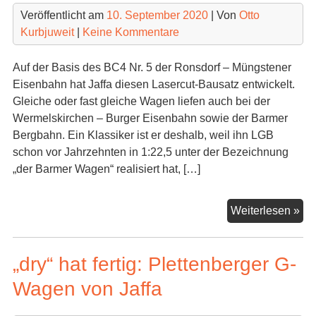
Veröffentlicht am
10. September 2020
| Von
Otto
Kurbjuweit
|
Keine Kommentare
Auf der Basis des BC4 Nr. 5 der Ronsdorf – Müngstener
Eisenbahn hat Jaffa diesen Lasercut-Bausatz entwickelt.
Gleiche oder fast gleiche Wagen liefen auch bei der
Wermelskirchen – Burger Eisenbahn sowie der Barmer
Bergbahn. Ein Klassiker ist er deshalb, weil ihn LGB
schon vor Jahrzehnten in 1:22,5 unter der Bezeichnung
„der Barmer Wagen“ realisiert hat, […]
Jaf
Weiterlesen »
0m
bri
„dry“ hat fertig: Plettenberger G-
de
Be
Wagen von Jaffa
Kla