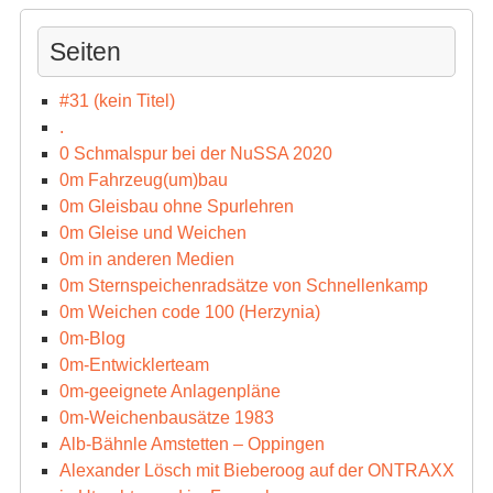
Seiten
#31 (kein Titel)
.
0 Schmalspur bei der NuSSA 2020
0m Fahrzeug(um)bau
0m Gleisbau ohne Spurlehren
0m Gleise und Weichen
0m in anderen Medien
0m Sternspeichenradsätze von Schnellenkamp
0m Weichen code 100 (Herzynia)
0m-Blog
0m-Entwicklerteam
0m-geeignete Anlagenpläne
0m-Weichenbausätze 1983
Alb-Bähnle Amstetten – Oppingen
Alexander Lösch mit Bieberoog auf der ONTRAXX