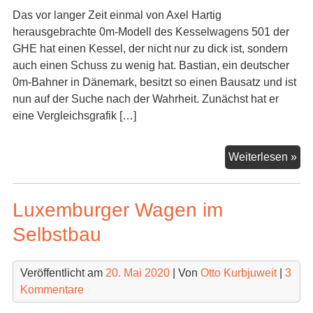
Das vor langer Zeit einmal von Axel Hartig
herausgebrachte 0m-Modell des Kesselwagens 501 der
GHE hat einen Kessel, der nicht nur zu dick ist, sondern
auch einen Schuss zu wenig hat. Bastian, ein deutscher
0m-Bahner in Dänemark, besitzt so einen Bausatz und ist
nun auf der Suche nach der Wahrheit. Zunächst hat er
eine Vergleichsgrafik […]
GH
Weiterlesen »
50
Vi
Luxemburger Wagen im
Selbstbau
Veröffentlicht am
20. Mai 2020
| Von
Otto Kurbjuweit
|
3
Kommentare