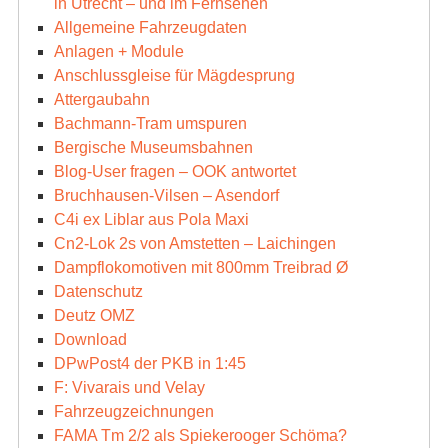
in Utrecht – und im Fernsehen
Allgemeine Fahrzeugdaten
Anlagen + Module
Anschlussgleise für Mägdesprung
Attergaubahn
Bachmann-Tram umspuren
Bergische Museumsbahnen
Blog-User fragen – OOK antwortet
Bruchhausen-Vilsen – Asendorf
C4i ex Liblar aus Pola Maxi
Cn2-Lok 2s von Amstetten – Laichingen
Dampflokomotiven mit 800mm Treibrad Ø
Datenschutz
Deutz OMZ
Download
DPwPost4 der PKB in 1:45
F: Vivarais und Velay
Fahrzeugzeichnungen
FAMA Tm 2/2 als Spiekerooger Schöma?