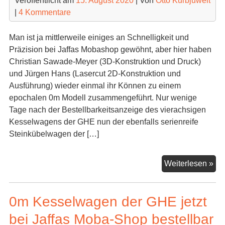
Veröffentlicht am
15. August 2020
| Von
Otto Kurbjuweit
vo
|
4 Kommentare
Jaf
Man ist ja mittlerweile einiges an Schnelligkeit und
Präzision bei Jaffas Mobashop gewöhnt, aber hier haben
Christian Sawade-Meyer (3D-Konstruktion und Druck)
und Jürgen Hans (Lasercut 2D-Konstruktion und
Ausführung) wieder einmal ihr Können zu einem
epochalen 0m Modell zusammengeführt. Nur wenige
Tage nach der Bestellbarkeitsanzeige des vierachsigen
Kesselwagens der GHE nun der ebenfalls serienreife
Steinkübelwagen der […]
0m
Weiterlesen »
St
der
0m Kesselwagen der GHE jetzt
N
bei Jaffas Moba-Shop bestellbar