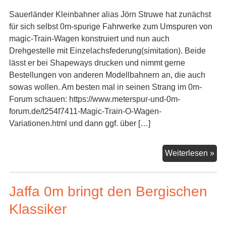
Sauerländer Kleinbahner alias Jörn Struwe hat zunächst
für sich selbst 0m-spurige Fahrwerke zum Umspuren von
magic-Train-Wagen konstruiert und nun auch
Drehgestelle mit Einzelachsfederung(simitation). Beide
lässt er bei Shapeways drucken und nimmt gerne
Bestellungen von anderen Modellbahnern an, die auch
sowas wollen. Am besten mal in seinen Strang im 0m-
Forum schauen: https://www.meterspur-und-0m-
forum.de/t254f7411-Magic-Train-O-Wagen-
Variationen.html und dann ggf. über […]
Zw
Weiterlesen »
un
Dre
Jaffa 0m bringt den Bergischen
vo
Sa
Klassiker
Kle