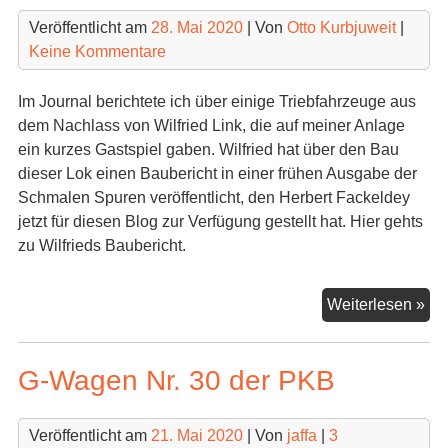
bei
Veröffentlicht am
28. Mai 2020
| Von
Otto Kurbjuweit
|
Jaf
Keine Kommentare
Mo
Sh
Im Journal berichtete ich über einige Triebfahrzeuge aus
bes
dem Nachlass von Wilfried Link, die auf meiner Anlage
ein kurzes Gastspiel gaben. Wilfried hat über den Bau
dieser Lok einen Baubericht in einer frühen Ausgabe der
Schmalen Spuren veröffentlicht, den Herbert Fackeldey
jetzt für diesen Blog zur Verfügung gestellt hat. Hier gehts
zu Wilfrieds Baubericht.
V
Weiterlesen »
29
im
G-Wagen Nr. 30 der PKB
Se
Veröffentlicht am
21. Mai 2020
| Von
jaffa
|
3