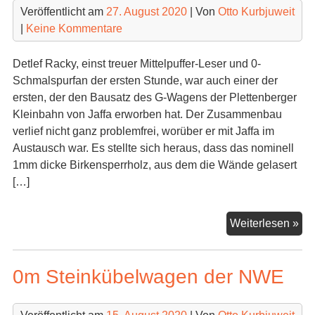
Veröffentlicht am
27. August 2020
| Von
Otto Kurbjuweit
|
Keine Kommentare
Detlef Racky, einst treuer Mittelpuffer-Leser und 0-
Schmalspurfan der ersten Stunde, war auch einer der
ersten, der den Bausatz des G-Wagens der Plettenberger
Kleinbahn von Jaffa erworben hat. Der Zusammenbau
verlief nicht ganz problemfrei, worüber er mit Jaffa im
Austausch war. Es stellte sich heraus, dass das nominell
1mm dicke Birkensperrholz, aus dem die Wände gelasert
[…]
„dr
Weiterlesen »
hat
fert
0m Steinkübelwagen der NWE
Ple
G-
Wa