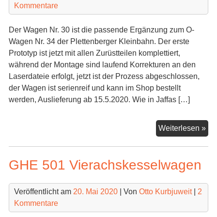
Kommentare
Der Wagen Nr. 30 ist die passende Ergänzung zum O-
Wagen Nr. 34 der Plettenberger Kleinbahn. Der erste
Prototyp ist jetzt mit allen Zurüstteilen komplettiert,
während der Montage sind laufend Korrekturen an den
Laserdateie erfolgt, jetzt ist der Prozess abgeschlossen,
der Wagen ist serienreif und kann im Shop bestellt
werden, Auslieferung ab 15.5.2020. Wie in Jaffas […]
G-
Weiterlesen »
Wa
Nr.
GHE 501 Vierachskesselwagen
30
der
PK
Veröffentlicht am
20. Mai 2020
| Von
Otto Kurbjuweit
|
2
Kommentare