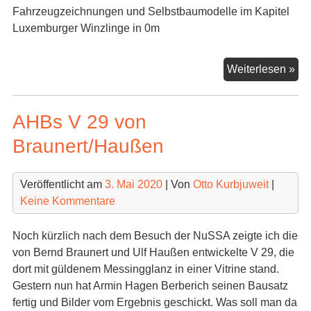
Fahrzeugzeichnungen und Selbstbaumodelle im Kapitel
Luxemburger Winzlinge in 0m
Lu
Weiterlesen »
Wa
im
AHBs V 29 von
Se
Braunert/Haußen
Veröffentlicht am
3. Mai 2020
| Von
Otto Kurbjuweit
|
Keine Kommentare
Noch kürzlich nach dem Besuch der NuSSA zeigte ich die
von Bernd Braunert und Ulf Haußen entwickelte V 29, die
dort mit güldenem Messingglanz in einer Vitrine stand.
Gestern nun hat Armin Hagen Berberich seinen Bausatz
fertig und Bilder vom Ergebnis geschickt. Was soll man da