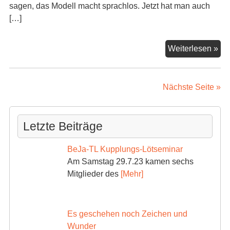
sagen, das Modell macht sprachlos. Jetzt hat man auch
[…]
AH
Weiterlesen »
V
29
vo
Nächste Seite »
Br
Letzte Beiträge
BeJa-TL Kupplungs-Lötseminar
Am Samstag 29.7.23 kamen sechs
Mitglieder des
[Mehr]
Es geschehen noch Zeichen und
Wunder