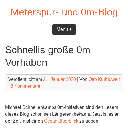
Skip
Meterspur- und 0m-Blog
to
content
Menü +
Schnellis große 0m
Vorhaben
Veröffentlicht am
21. Januar 2020
| Von
Otto Kurbjuweit
|
3 Kommentare
Michael Schnellenkamps 0m-Initiativen sind den Lesern
dieses Blog schon seit Längerem bekannt. Jetzt ist es an
der Zeit, mal einen
Gesamtüberblick
zu geben.