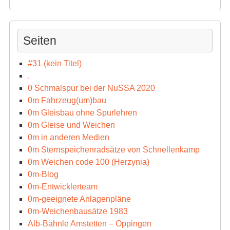
Seiten
#31 (kein Titel)
.
0 Schmalspur bei der NuSSA 2020
0m Fahrzeug(um)bau
0m Gleisbau ohne Spurlehren
0m Gleise und Weichen
0m in anderen Medien
0m Sternspeichenradsätze von Schnellenkamp
0m Weichen code 100 (Herzynia)
0m-Blog
0m-Entwicklerteam
0m-geeignete Anlagenpläne
0m-Weichenbausätze 1983
Alb-Bähnle Amstetten – Oppingen