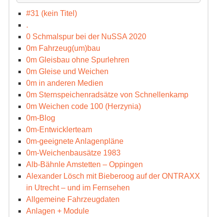
#31 (kein Titel)
.
0 Schmalspur bei der NuSSA 2020
0m Fahrzeug(um)bau
0m Gleisbau ohne Spurlehren
0m Gleise und Weichen
0m in anderen Medien
0m Sternspeichenradsätze von Schnellenkamp
0m Weichen code 100 (Herzynia)
0m-Blog
0m-Entwicklerteam
0m-geeignete Anlagenpläne
0m-Weichenbausätze 1983
Alb-Bähnle Amstetten – Oppingen
Alexander Lösch mit Bieberoog auf der ONTRAXX
in Utrecht – und im Fernsehen
Allgemeine Fahrzeugdaten
Anlagen + Module